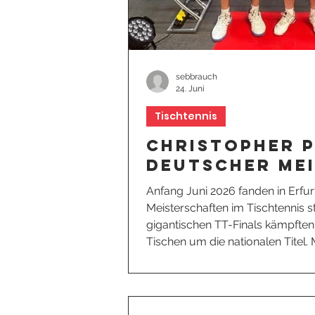
sebbrauch
24. Juni
Tischtennis
Christopher 
deutscher Mei
Leistungsklas
Anfang Juni 2026 fanden in Erfur
Meisterschaften im Tischtennis st
gigantischen TT-Finals kämpften
Tischen um die nationalen Titel. M
SpVgg Hainstadt, das im Konzer
Akteure auf Kreis-, Bezirks- un
sorgte und mit einem sensationel
einem starken zweiten Platz hei