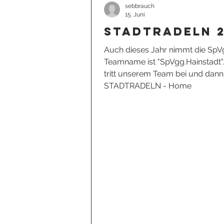
sebbrauch
Höhepunkt a
15. Juni
Stadtradeln 
Auch dieses Jahr nimmt die SpVg
Teamname ist "SpVgg.Hainstadt". 
tritt unserem Team bei und dann k
STADTRADELN - Home