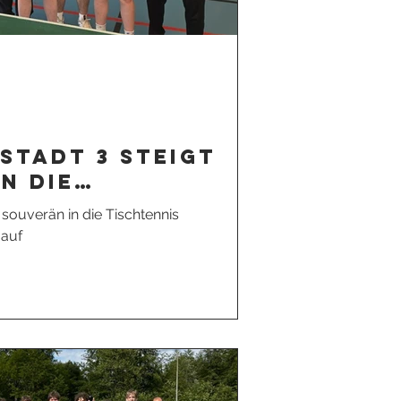
stadt 3 steigt
n die
s Bezirksklasse
 souverän in die Tischtennis
uf
 auf