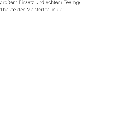
n, großem Einsatz und echtem Teamgeist
 heute den Meistertitel in der
. Wir sind stolz auf diese
lieren allen Spielern sowie dem
h zu diesem verdienten Erfolg.