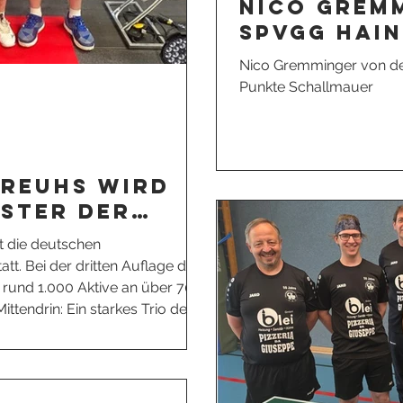
Nico Grem
SpVgg Hai
die 2000 P
Nico Gremminger von de
Schallmau
Punkte Schallmauer
Preuhs wird
ster der
se!
t die deutschen
att. Bei der dritten Auflage der
 rund 1.000 Aktive an über 70
ittendrin: Ein starkes Trio der
t der bundesweit besten
d Verbandsebene für Furore
len deutschen Meistertitel und
mkehrte. Der absolute