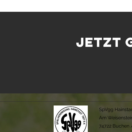
JETZT 
SpVgg Hainstad
Am Weisenstei
74722 Buchen /