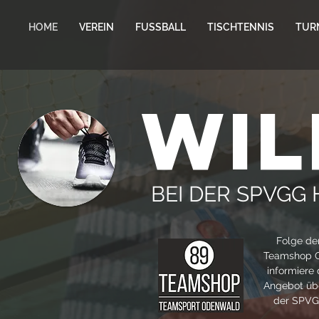
HOME
VEREIN
FUSSBALL
TISCHTENNIS
TUR
wi
BEI DER SPVGG
Folge de
Teamshop 
informiere 
Angebot übe
der SPVG