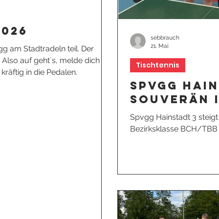
2026
sebbrauch
21. Mai
g am Stadtradeln teil. Der
Also auf geht´s, melde dich an,
Tischtennis
räftig in die Pedalen.
Spvgg Hain
souverän i
Tischtenni
Spvgg Hainstadt 3 steigt
BCH/TBB a
Bezirksklasse BCH/TBB