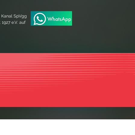
n Kanal SpVgg
 1927 e.V. auf