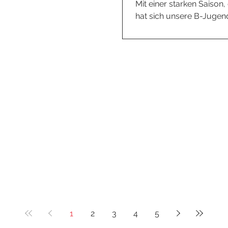
Mit einer starken Saiso
hat sich unsere B-Jugend
Landesliga Odenwald Staffel 1 gesichert
tolle Leistung und gratu
Trainerteam ganz herzlic
1
2
3
4
5