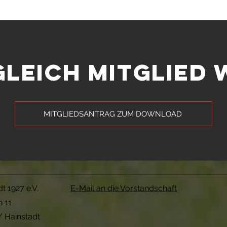
GLEICH MITGLIED
MITGLIEDSANTRAG ZUM DOWNLOAD
t 1927 e.V.
E-Mail an die Vorstandschaft
n 11
 Hainstadt