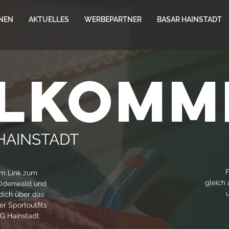
NEN
AKTUELLES
WERBEPARTNER
BASAR HAINSTADT
llkomm
 HAINSTADT
F
m Link zum
gleich
Odenwald und
dich über das
r Sportoutfits
G Hainstadt