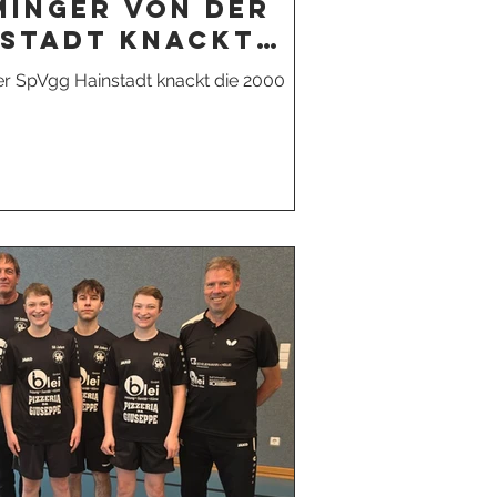
minger von der
nstadt knackt
unkte
r SpVgg Hainstadt knackt die 2000
er