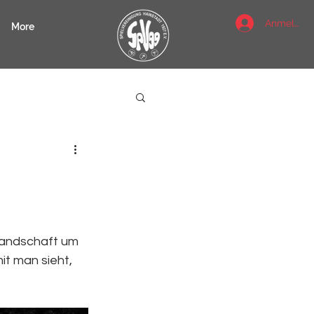
Anmelden
More
tandschaft um 
it man sieht, 