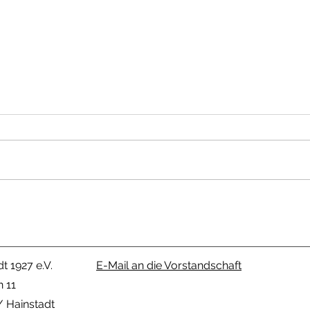
Sta
Auch 
SpVgg
Team
"SpVg
´s, m
Nico Gremminger von
Team 
der SpVgg Hainstadt
Peda
knackt die 2000 Punkte
Schallmauer
t 1927 e.V.
E-Mail an die Vorstandschaft
n 11
 Hainstadt