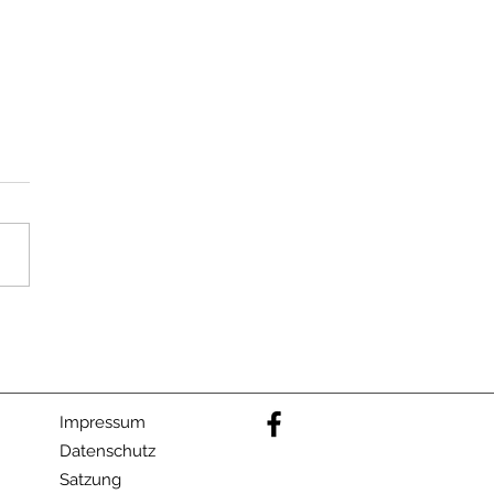
dtradeln 2026
dieses Jahr nimmt die
 am Stadtradeln teil. Der
name ist
g.Hainstadt". Also auf geht
elde dich an, tritt unserem
bei und dann kräftig in die
len. STADTRADELN - Home
Impressum
Datenschutz
Satzung