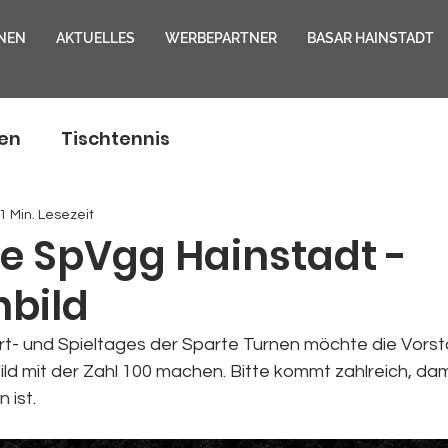
NEN
AKTUELLES
WERBEPARTNER
BASAR HAINSTADT
en
Tischtennis
1 Min. Lesezeit
re SpVgg Hainstadt -
bild
t- und Spieltages der Sparte Turnen möchte die Vors
ld mit der Zahl 100 machen. Bitte kommt zahlreich, dam
 ist. 