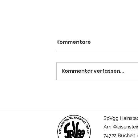
Kommentare
Kommentar verfassen...
Christopher Preuhs wird
deutscher Meister der
Leistungsklasse!
SpVgg Hainstad
Am Weisenstei
74722 Buchen /