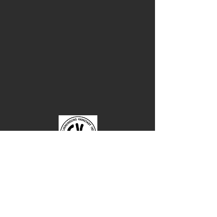
SpVgg Hainstadt 1927 e.V.
Am Weisenstein 11
74722 Buchen / Hainstadt