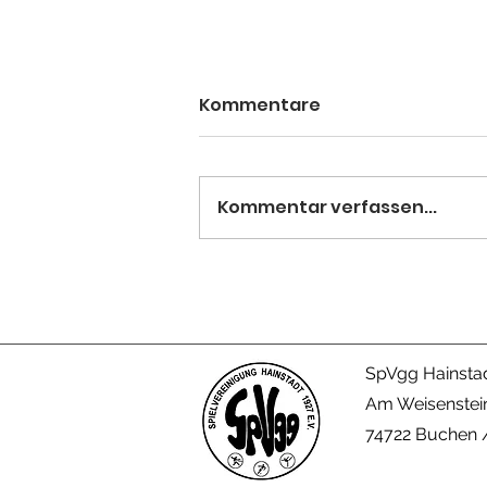
Kommentare
Kommentar verfassen...
Christopher Preuhs wird
deutscher Meister der
Leistungsklasse!
SpVgg Hainstad
Am Weisenstei
74722 Buchen /