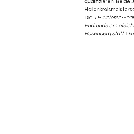
qualifizieren. Beide
Hallenkreismeisters
Die  
D-Junioren-Endr
Endrunde am gleiche
Rosenberg statt.
 Di