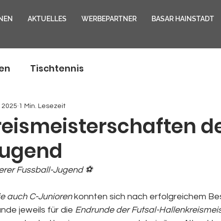
NEN
AKTUELLES
WERBEPARTNER
BASAR HAINSTADT
en
Tischtennis
. 2025
1 Min. Lesezeit
reismeisterschaften d
Jugend
erer Fussball-Jugend ⚽
ie auch C-Junioren
 konnten sich nach erfolgreichem Be
de jeweils für die 
Endrunde der Futsal-Hallenkreismei