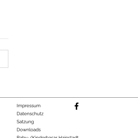
dtradeln 2026
dieses Jahr nimmt die
 am Stadtradeln teil. Der
name ist
g.Hainstadt". Also auf geht
elde dich an, tritt unserem
bei und dann kräftig in die
len. STADTRADELN - Home
Impressum
Datenschutz
Satzung
Downloads
Baby-/Kinderbasar Hainstadt