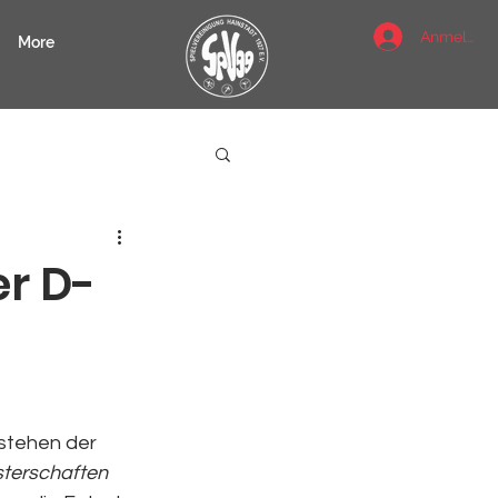
Anmelden
More
er D-
stehen der 
sterschaften