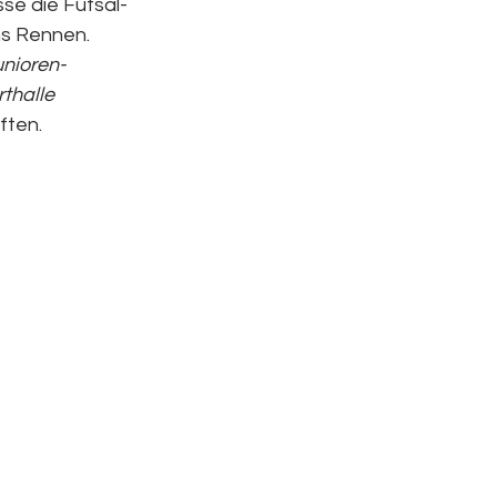
sse die Futsal-
ns Rennen.
unioren-
thalle 
ften.