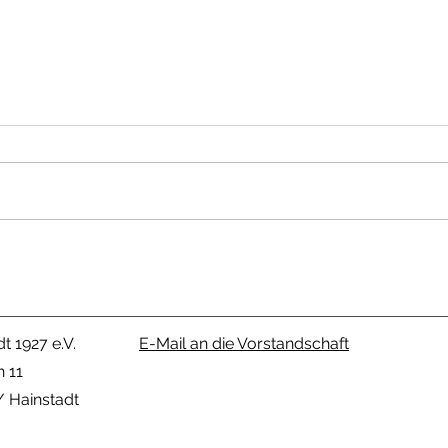
Sta
Auch 
SpVgg
Team
"SpVg
´s, m
Nico Gremminger von
Team 
der SpVgg Hainstadt
Peda
knackt die 2000 Punkte
Schallmauer
t 1927 e.V.
E-Mail an die Vorstandschaft
n 11
 Hainstadt