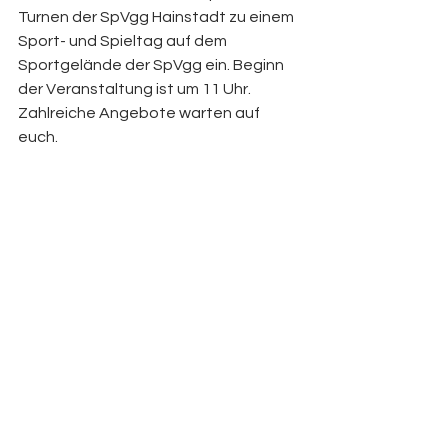
Turnen der SpVgg Hainstadt zu einem 
Sport- und Spieltag auf dem 
Sportgelände der SpVgg ein. Beginn 
der Veranstaltung ist um 11 Uhr. 
Zahlreiche Angebote warten auf 
euch. 